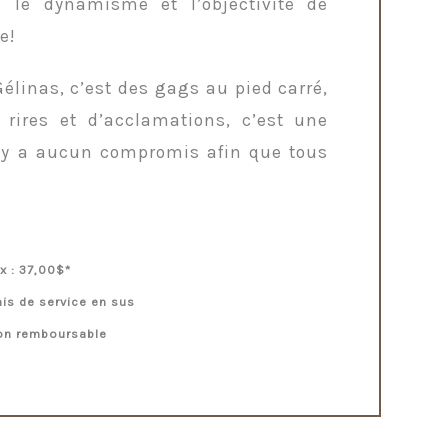
é le dynamisme et l’objectivité de
e!
élinas, c’est des gags au pied carré,
ires et d’acclamations, c’est une
n’y a aucun compromis afin que tous
ix : 37,00$*
ais de service en sus
non remboursable